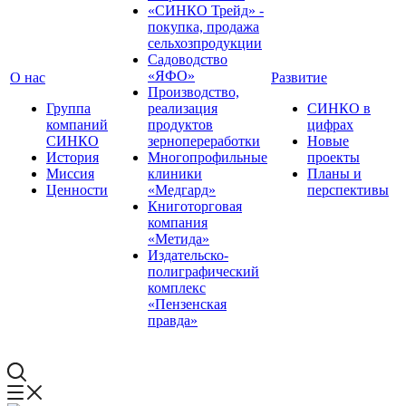
«СИНКО Трейд» -
покупка, продажа
сельхозпродукции
Садоводство
«ЯФО»
О нас
Развитие
Производство,
Группа
реализация
СИНКО в
компаний
продуктов
цифрах
СИНКО
зернопереработки
Новые
История
Многопрофильные
проекты
Миссия
клиники
Планы и
Ценности
«Медгард»
перспективы
Книготорговая
компания
«Метида»
Издательско-
полиграфический
комплекс
«Пензенская
правда»