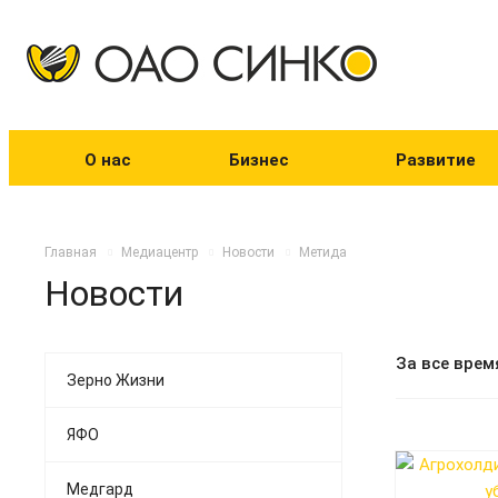
О нас
Бизнес
Развитие
Главная
Медиацентр
Новости
Метида
Новости
За все врем
Зерно Жизни
ЯФО
Медгард