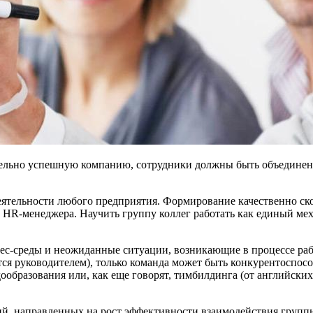
ительно успешную компанию, сотрудники должны быть объединен
еятельности любого предприятия. Формирование качественно с
и HR-менеджера. Научить группу коллег работать как единый м
ес-среды и неожиданные ситуации, возникающие в процессе раб
я руководителем), только команда может быть конкурентоспособ
образования или, как еще говорят, тимбилдинга (от английских с
й, направленных на рост эффективности взаимодействия группы