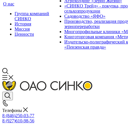
Агрохолдинг «Зерно Жизни»
О нас
«СИНКО Трейд» - покупка, пр
сельхозпродукции
Группа компаний
Садоводство «ЯФО»
СИНКО
Производство, реализация прод
История
зернопереработки
Миссия
Многопрофильные клиники «М
Ценности
Книготорговая компания «Мети
Издательско-полиграфический 
«Пензенская правда»
Телефоны
8 (846)250-03-77
8 (927)610-98-56