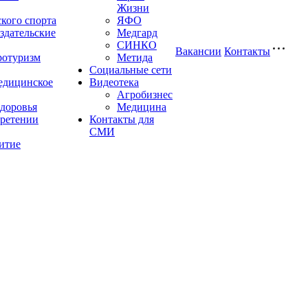
Жизни
кого спорта
ЯФО
здательские
Медгард
СИНКО
Вакансии
Контакты
ротуризм
Метида
Социальные сети
едицинское
Видеотека
Агробизнес
здоровья
Медицина
ретении
Контакты для
СМИ
итие