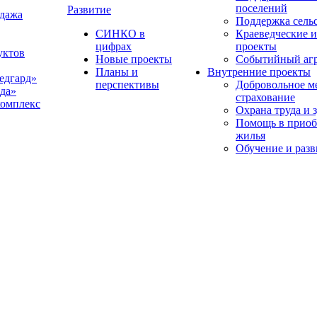
поселений
Развитие
одажа
Поддержка сельс
СИНКО в
Краеведческие и
цифрах
проекты
уктов
Новые проекты
Событийный аг
Планы и
Внутренние проекты
едгард»
перспективы
Добровольное м
да»
страхование
комплекс
Охрана труда и 
Помощь в приоб
жилья
Обучение и разв