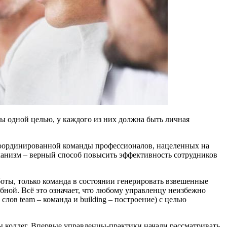
ы одной целью, у каждого из них должна быть личная
координированной команды профессионалов, нацеленных на
еханизм – верный способ повысить эффективность сотрудников
оты, только команда в состоянии генерировать взвешенные
ной. Всё это означает, что любому управленцу неизбежно
лов team – команда и building – построение) с целью
 коллег. Впервые управленцы-практики начали рассматривать