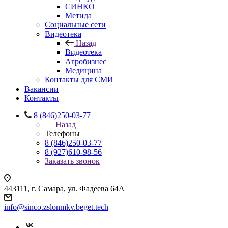
СИНКО
Метида
Социальные сети
Видеотека
Назад
Видеотека
Агробизнес
Медицина
Контакты для СМИ
Вакансии
Контакты
8 (846)250-03-77
Назад
Телефоны
8 (846)250-03-77
8 (927)610-98-56
Заказать звонок
443111, г. Самара, ул. Фадеева 64А
info@sinco.zslonmkv.beget.tech