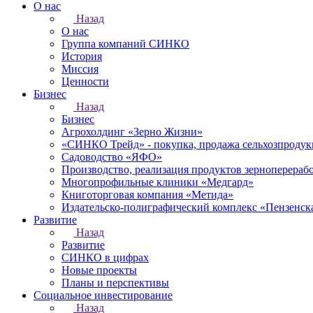
О нас
Назад
О нас
Группа компаний СИНКО
История
Миссия
Ценности
Бизнес
Назад
Бизнес
Агрохолдинг «Зерно Жизни»
«СИНКО Трейд» - покупка, продажа сельхозпроду
Садоводство «ЯФО»
Производство, реализация продуктов зерноперераб
Многопрофильные клиники «Медгард»
Книготорговая компания «Метида»
Издательско-полиграфический комплекс «Пензенск
Развитие
Назад
Развитие
СИНКО в цифрах
Новые проекты
Планы и перспективы
Социальное инвестирование
Назад