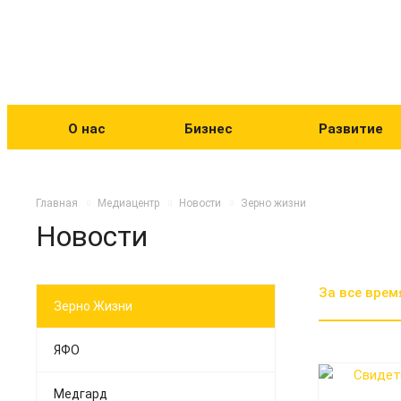
О нас
Бизнес
Развитие
Главная
Медиацентр
Новости
Зерно жизни
Новости
За все врем
Зерно Жизни
ЯФО
Медгард