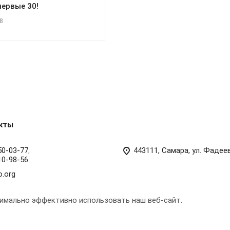
первые 30!
8
кты
50-03-77
,
443111, Самара, ул. Фадее
10-98-56
o.org
симально эффективно использовать наш веб-сайт.