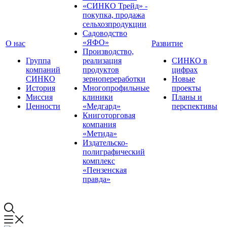
«СИНКО Трейд» -
покупка, продажа
сельхозпродукции
Садоводство
«ЯФО»
О нас
Развитие
Производство,
Группа
реализация
СИНКО в
компаний
продуктов
цифрах
СИНКО
зернопереработки
Новые
История
Многопрофильные
проекты
Миссия
клиники
Планы и
Ценности
«Медгард»
перспективы
Книготорговая
компания
«Метида»
Издательско-
полиграфический
комплекс
«Пензенская
правда»