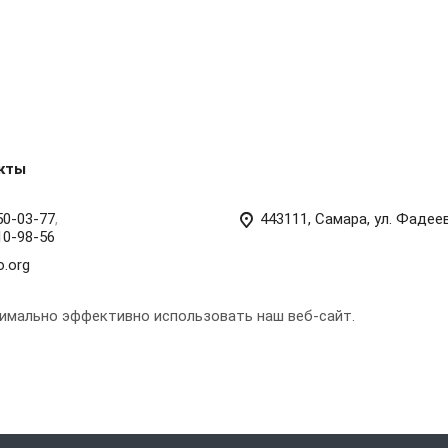
кты
50-03-77
,
443111, Самара, ул. Фадее
10-98-56
o.org
симально эффективно использовать наш веб-сайт.