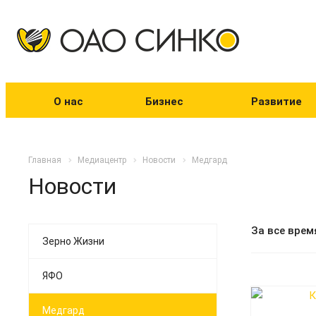
О нас
Бизнес
Развитие
Главная
Медиацентр
Новости
Медгард
Новости
За все врем
Зерно Жизни
ЯФО
Медгард